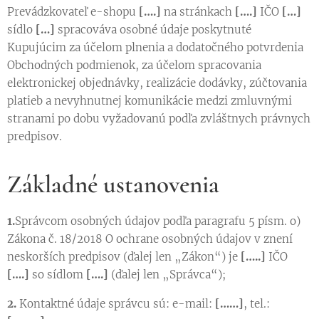
Prevádzkovateľ e-shopu
[….]
na stránkach
[….]
IČO
[…]
sídlo
[…]
spracováva osobné údaje poskytnuté
Kupujúcim za účelom plnenia a dodatočného potvrdenia
Obchodných podmienok, za účelom spracovania
elektronickej objednávky, realizácie dodávky, zúčtovania
platieb a nevyhnutnej komunikácie medzi zmluvnými
stranami po dobu vyžadovanú podľa zvláštnych právnych
predpisov.
Základné ustanovenia
1.
Správcom osobných údajov podľa paragrafu 5 písm. o)
Zákona č. 18/2018 O ochrane osobných údajov v znení
neskorších predpisov (ďalej len „Zákon“) je
[…..]
IČO
[….]
so sídlom
[….]
(ďalej len „Správca“);
2.
Kontaktné údaje správcu sú: e-mail:
[……]
, tel.: